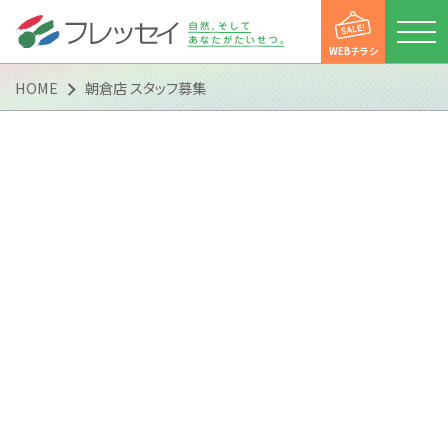
WEBチラシ
HOME
朝倉店 スタッフ募集
店舗一覧
WEBチラシ
新着情報
便利にお買い物
便利にお買い物
フレッセイアプリ
ポイントカード
マイフレッセイ
子育て支援DAY
会社情報
会社情報
会社概要
トップメッセージ
企業理念（企業スタンス）
沿革
「フレッシー便」運行案内
「フレッシー宅配便」のご案内
CSR活動
マルチステークホルダー方針
カスタマーハラスメントに
対する基本方針
採用情報