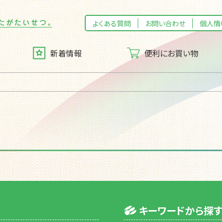
よくある質問
お問い合わせ
個人情
新着情報
便利にお買い物
トカード
メッセージ
マイフレッセイ
企業理念（企業スタンス）
ッシー宅配便」のご案内
CSR活動
キーワードから探