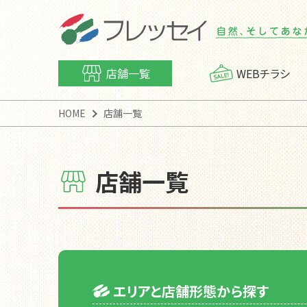
店舗一覧
WEBチラシ
HOME
店舗一覧
店舗一覧
フレッセイアプリ
会社概要
ポイン
トップ
「フレッシー便」運行案内
「フレ
エリアと店舗形態から探す
カスタマーハラスメントに
対する基本方針