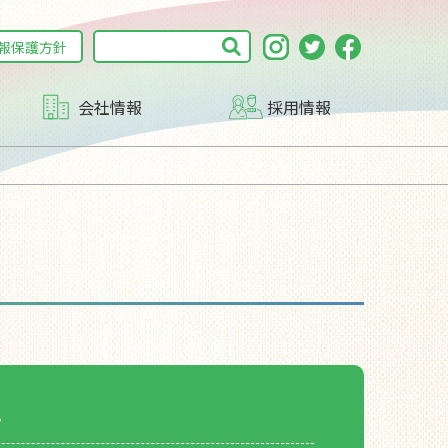
報保護方針
会社情報
採用情報
子育て支援DAY
沿革
マルチステークホルダー方針
す