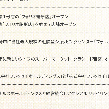
県１号店の「フォリオ篭原店」オープン
他「フォリオ駒形店」を始め７店舗オープン
崎市に当社最大規模の近隣型ショッピングセンター「フォリ
市に新しいタイプのスーパーマーケット「クラシード若宮」オ
式会社フレッセイホールディングス」と「株式会社フレッセイ
ナルスホールディングスと経営統合しアクシアル リテイリン