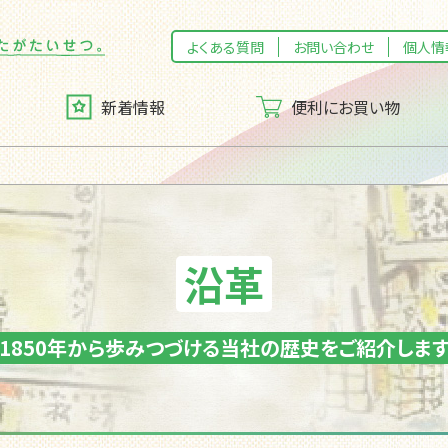
よくある質問
お問い合わせ
個人情
新着情報
便利にお買い物
トカード
メッセージ
マイフレッセイ
企業理念（企業スタンス）
沿革
1850年から歩みつづける当社の歴史をご紹介しま
ッシー宅配便」のご案内
CSR活動