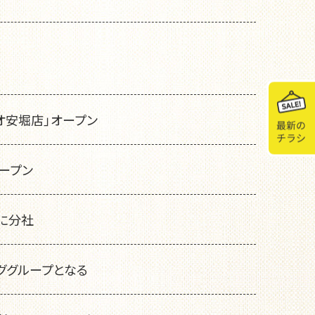
オ安堀店」オープン
ープン
」に分社
ググループとなる