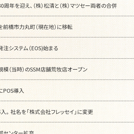
30周年を迎え、（株）松清と（株）マツセー両者の合併
を前橋市力丸町（現在地）に移転
発注システム（EOS)始まる
規模（当時）のSSM店舗荒牧店オープン
にPOS導入
導入。社名を「株式会社フレッセイ」に変更
部センター拡充。