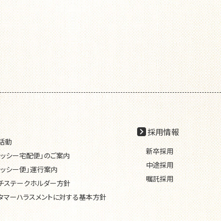
採用情報
R活動
新卒採用
レッシー宅配便」のご案内
中途採用
レッシー便」運行案内
嘱託採用
チステークホルダー方針
タマーハラスメントに対する基本方針