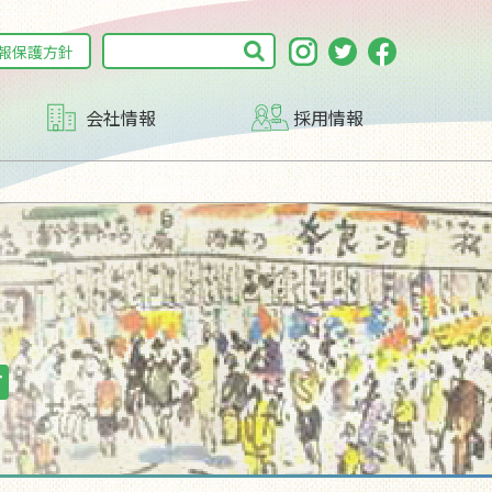
報保護方針
会社情報
採用情報
子育て支援DAY
沿革
す
マルチステークホルダー方針