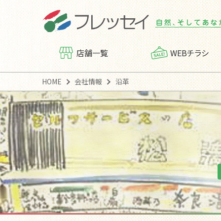
店舗一覧
WEBチラシ
HOME
会社情報
沿革
フレッセイアプリ
会社概要
ポイン
トップ
「フレッシー便」運行案内
「フレ
カスタマーハラスメントに
対する基本方針