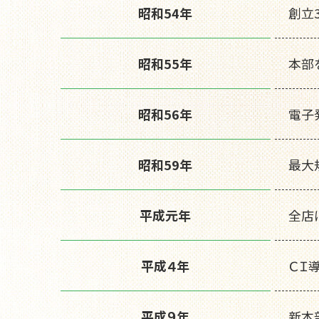
昭和54年
創立
昭和55年
本部
昭和56年
電子
昭和59年
最大
平成元年
全店
平成４年
ＣＩ
平成９年
新本