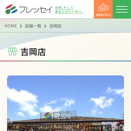
WEBチラシ
HOME
店舗一覧
吉岡店
吉岡店
店舗一覧
WEBチラシ
新着情報
便利にお買い物
便利にお買い物
フレッセイアプリ
ポイントカード
マイフレッセイ
子育て支援DAY
会社情報
会社情報
会社概要
トップメッセージ
企業理念（企業スタンス）
沿革
「フレッシー便」運行案内
「フレッシー宅配便」のご案内
CSR活動
マルチステークホルダー方針
カスタマーハラスメントに
対する基本方針
採用情報