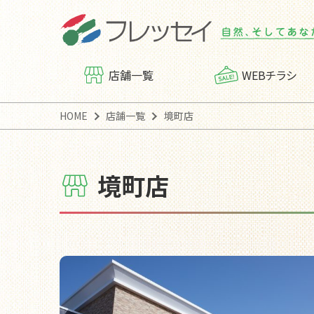
店舗一覧
WEBチラシ
HOME
店舗一覧
境町店
境町店
フレッセイアプリ
会社概要
ポイン
トップ
「フレッシー便」運行案内
「フレ
カスタマーハラスメントに
対する基本方針