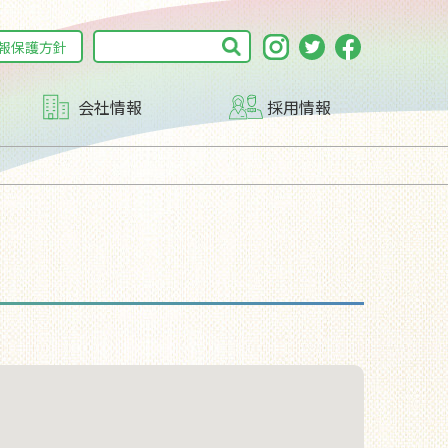
報保護方針
会社情報
採用情報
子育て支援DAY
沿革
マルチステークホルダー方針