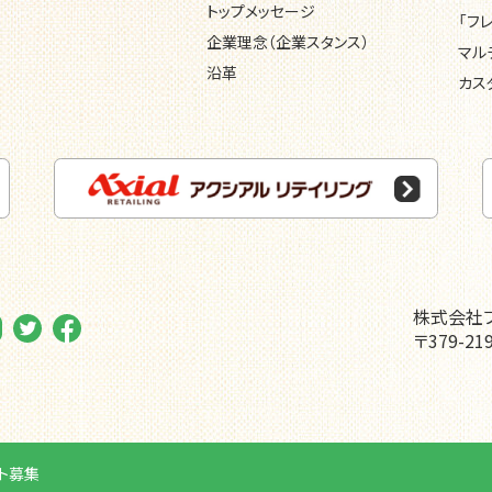
トップメッセージ
「フ
企業理念（企業スタンス）
マル
沿革
カス
株式会社
〒379-2
ト募集