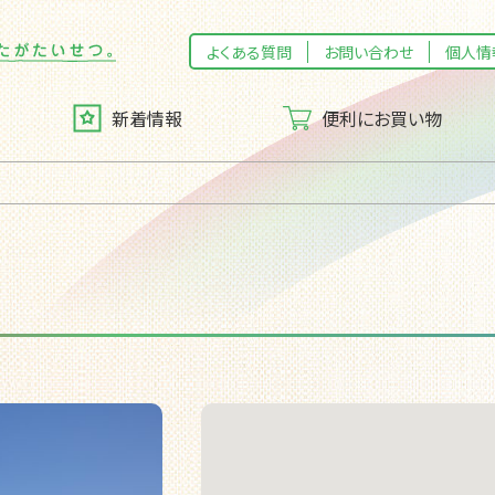
よくある質問
お問い合わせ
個人情
新着情報
便利にお買い物
トカード
メッセージ
マイフレッセイ
企業理念（企業スタンス）
ッシー宅配便」のご案内
CSR活動