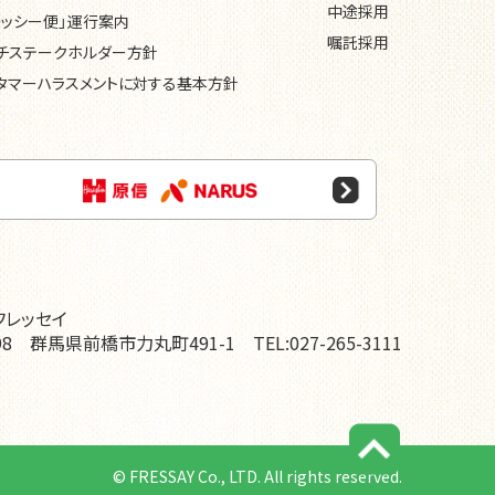
中途採用
レッシー便」運行案内
嘱託採用
チステークホルダー方針
タマーハラスメントに対する基本方針
ページの先頭に戻る
フレッセイ
198
群馬県前橋市力丸町491-1
TEL:027-265-3111
© FRESSAY Co., LTD. All rights reserved.