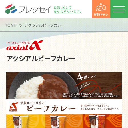
WEBチラシ
HOME
アクシアルビーフカレー
店舗一覧
アクシアルビーフカレー
WEBチラシ
新着情報
便利にお買い物
便利にお買い物
フレッセイアプリ
ポイントカード
マイフレッセイ
子育て支援DAY
会社情報
会社情報
会社概要
トップメッセージ
企業理念（企業スタンス）
沿革
「フレッシー便」運行案内
「フレッシー宅配便」のご案内
CSR活動
マルチステークホルダー方針
カスタマーハラスメントに
対する基本方針
採用情報