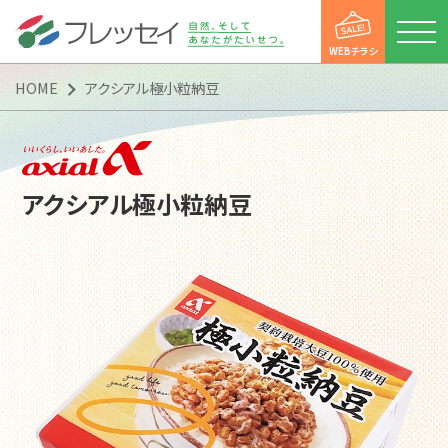
WEBチラシ
HOME
アクシアル極小粒納豆
店舗一覧
アクシアル極小粒納豆
WEBチラシ
新着情報
便利にお買い物
便利にお買い物
フレッセイアプリ
ポイントカード
マイフレッセイ
子育て支援DAY
会社情報
会社情報
会社概要
トップメッセージ
企業理念（企業スタンス）
沿革
「フレッシー便」運行案内
「フレッシー宅配便」のご案内
CSR活動
マルチステークホルダー方針
カスタマーハラスメントに
対する基本方針
採用情報