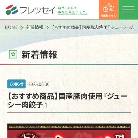
WEBチラシ
HOME
新着情報
【おすすめ商品】国産豚肉使用『ジューシー肉
新着情報
店舗一覧
WEBチラシ
2025.08.30
お知らせ
新着情報
【おすすめ商品】国産豚肉使用『ジュー
便利にお買い物
シー肉餃子』
便利にお買い物
フレッセイアプリ
ポイントカード
マイフレッセイ
子育て支援DAY
会社情報
会社情報
会社概要
トップメッセージ
企業理念（企業スタンス）
沿革
「フレッシー便」運行案内
「フレッシー宅配便」のご案内
CSR活動
マルチステークホルダー方針
カスタマーハラスメントに
対する基本方針
採用情報