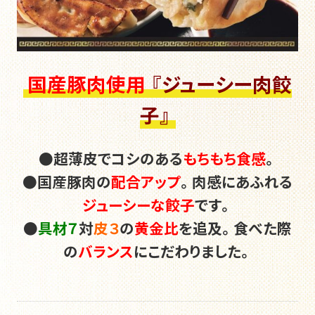
国産豚肉使用 
『ジューシー肉餃
子』
●超薄皮でコシのある
もちもち食感
。
●国産豚肉の
配合アップ
。肉感にあふれる
ジューシーな餃子
です。
●
具材７
対
皮３
の
黄金比
を追及。食べた際
の
バランス
にこだわりました。