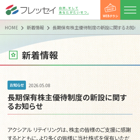
WEBチラシ
HOME
新着情報
長期保有株主優待制度の新設に関するお知ら
新着情報
店舗一覧
WEBチラシ
2026.05.08
お知らせ
新着情報
長期保有株主優待制度の新設に関す
便利にお買い物
るお知らせ
便利にお買い物
フレッセイアプリ
ポイントカード
マイフレッセイ
子育て支援DAY
会社情報
会社情報
会社概要
トップメッセージ
企業理念（企業スタンス）
沿革
「フレッシー便」運行案内
「フレッシー宅配便」のご案内
CSR活動
マルチステークホルダー方針
カスタマーハラスメントに
対する基本方針
アクシアル リテイリングは、株主の皆様のご支援に感謝
採用情報
するとともに、より多くの皆様に当社株式を保有いただ