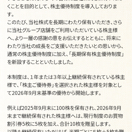
くことを目的として、株主優待制度を導入しておりま
す。
よくある質問
お問い合わせ
個人情報保護方針
このたび、当社株式を長期にわたり保有いただき、さら
に当社グループ店舗をご利用いただいている株主様
へ、より一層の感謝の意をお伝えするとともに、将来に
わたり当社の成長をご支援いただきたいとの思いから、
通常の株主優待制度に加え、「長期保有株主優待制度」
を新設することといたしました。
本制度は、１年または３年以上継続保有されている株主
様で、「株主ご優待券」を選択された株主様を対象とし
て2026年9月末基準の優待から開始します。
例えば2025年9月末に100株を保有され、2026年9月
末まで継続保有された株主様へは、現行制度のお買物
割引券5枚に5枚を加え、合計10枚を贈呈します。
以降も継続保有いただけば、半期ごとに５枚＋5枚を贈